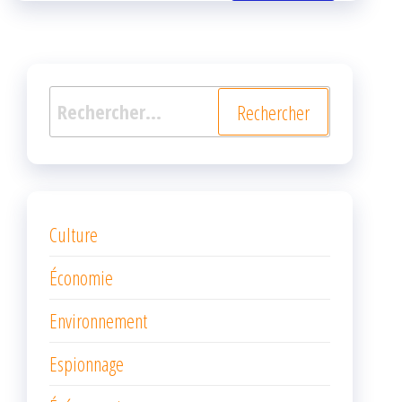
k
r
Rechercher :
Culture
Économie
Environnement
Espionnage