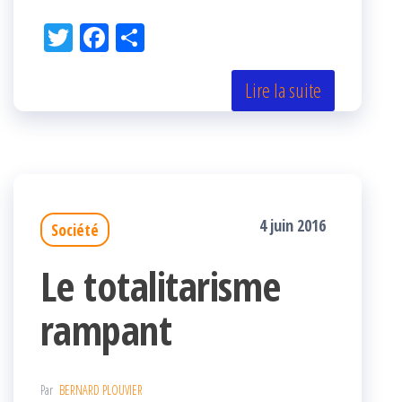
Tw
Fac
Pa
itt
eb
rta
er
oo
ge
Lire la suite
k
r
4 juin 2016
Société
Le totalitarisme
rampant
Par
BERNARD PLOUVIER