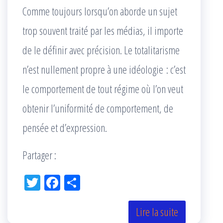
Comme toujours lorsqu’on aborde un sujet
trop souvent traité par les médias, il importe
de le définir avec précision. Le totalitarisme
n’est nullement propre à une idéologie : c’est
le comportement de tout régime où l’on veut
obtenir l’uniformité de comportement, de
pensée et d’expression.
Partager :
Tw
Fac
Pa
itt
eb
rta
er
oo
ge
Lire la suite