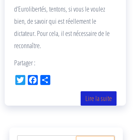
d’Eurolibertés, tentons, si vous le voulez
bien, de savoir qui est réellement le
dictateur. Pour cela, il est nécessaire de le
reconnaître.
Partager :
Tw
Fac
Pa
itt
eb
rta
er
oo
ge
Lire la suite
k
r