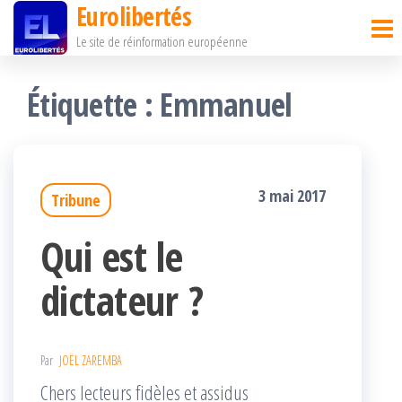
Eurolibertés
Passer
Le site de réinformation européenne
ce
contenu
Étiquette :
Emmanuel
3 mai 2017
Tribune
Qui est le
dictateur ?
Par
JOËL ZAREMBA
Chers lecteurs fidèles et assidus