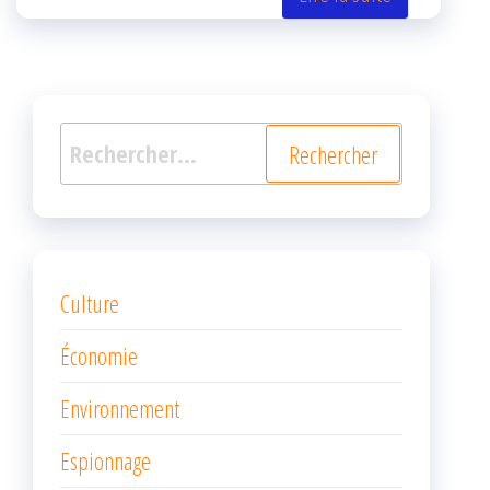
k
r
Rechercher :
Culture
Économie
Environnement
Espionnage