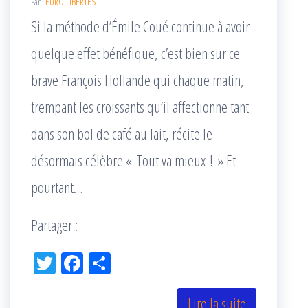
Par
EURO LIBERTES
Si la méthode d’Émile Coué continue à avoir
quelque effet bénéfique, c’est bien sur ce
brave François Hollande qui chaque matin,
trempant les croissants qu’il affectionne tant
dans son bol de café au lait, récite le
désormais célèbre « Tout va mieux ! » Et
pourtant…
Partager :
Tw
Fac
Pa
itt
eb
rta
er
oo
ge
Lire la suite