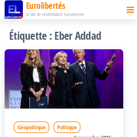
Eurolibertés
Passer
Le site de réinformation européenne
ce
contenu
Étiquette :
Eber Addad
Géopolitique
Politique