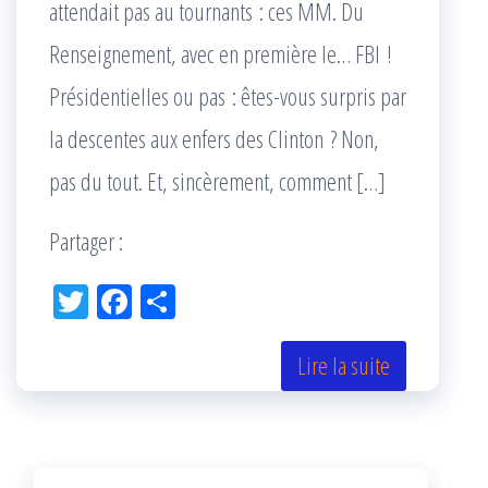
attendait pas au tournants : ces MM. Du
Renseignement, avec en première le… FBI !
Présidentielles ou pas : êtes-vous surpris par
la descentes aux enfers des Clinton ? Non,
pas du tout. Et, sincèrement, comment […]
Partager :
Tw
Fac
Pa
itt
eb
rta
er
oo
ge
Lire la suite
k
r