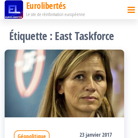
Eurolibertés
Passer
Le site de réinformation européenne
ce
contenu
Étiquette :
East Taskforce
23 janvier 2017
Géopolitique