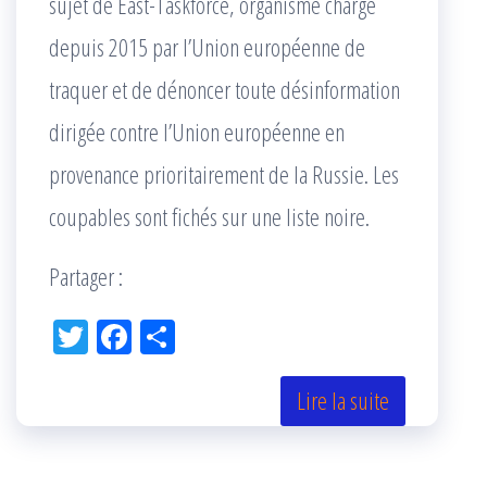
sujet de East-Taskforce, organisme chargé
depuis 2015 par l’Union européenne de
traquer et de dénoncer toute désinformation
dirigée contre l’Union européenne en
provenance prioritairement de la Russie. Les
coupables sont fichés sur une liste noire.
Partager :
Tw
Fac
Pa
itt
eb
rta
er
oo
ge
Lire la suite
k
r