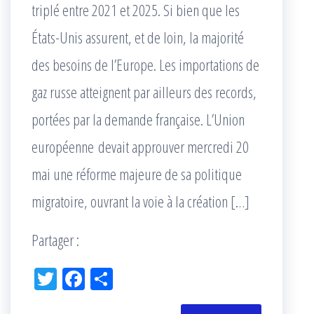
triplé entre 2021 et 2025. Si bien que les
États-Unis assurent, et de loin, la majorité
des besoins de l’Europe. Les importations de
gaz russe atteignent par ailleurs des records,
portées par la demande française. L’Union
européenne devait approuver mercredi 20
mai une réforme majeure de sa politique
migratoire, ouvrant la voie à la création […]
Partager :
Tw
Fac
Pa
itt
eb
rta