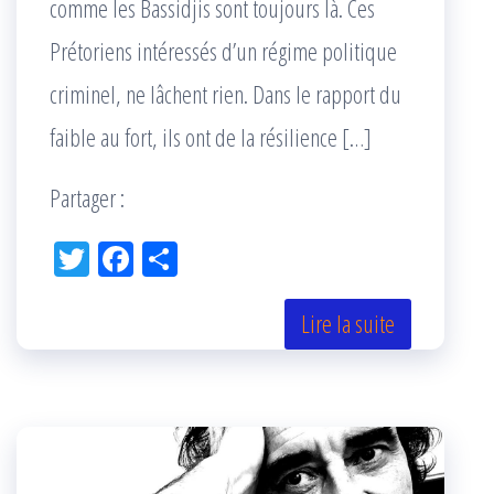
comme les Bassidjis sont toujours là. Ces
Prétoriens intéressés d’un régime politique
criminel, ne lâchent rien. Dans le rapport du
faible au fort, ils ont de la résilience […]
Partager :
Tw
Fac
Pa
itt
eb
rta
er
oo
ge
Lire la suite
k
r