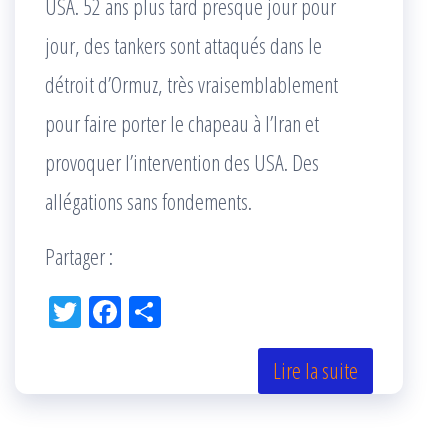
USA. 52 ans plus tard presque jour pour
jour, des tankers sont attaqués dans le
détroit d’Ormuz, très vraisemblablement
pour faire porter le chapeau à l’Iran et
provoquer l’intervention des USA. Des
allégations sans fondements.
Partager :
Tw
Fac
Pa
itt
eb
rta
er
oo
ge
Lire la suite
k
r