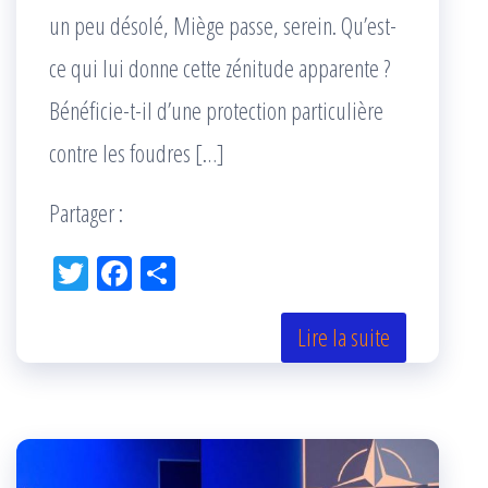
un peu désolé, Miège passe, serein. Qu’est-
ce qui lui donne cette zénitude apparente ?
Bénéficie-t-il d’une protection particulière
contre les foudres […]
Partager :
Tw
Fac
Pa
itt
eb
rta
er
oo
ge
Lire la suite
k
r