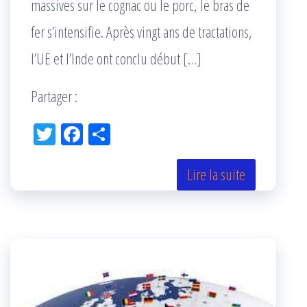
massives sur le cognac ou le porc, le bras de
fer s’intensifie. Après vingt ans de tractations,
l’UE et l’Inde ont conclu début […]
Partager :
Tw
Fac
Pa
itt
eb
rta
er
oo
ge
Lire la suite
k
r