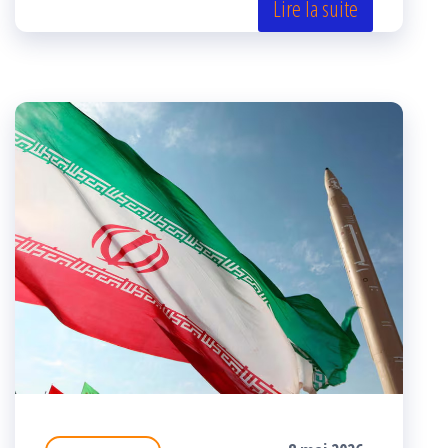
er
oo
ge
Lire la suite
k
r