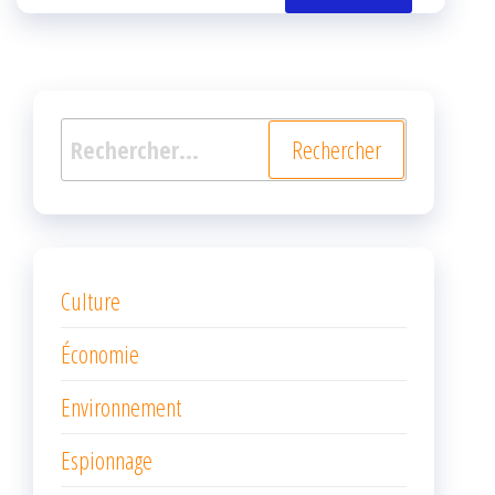
k
r
Rechercher :
Culture
Économie
Environnement
Espionnage