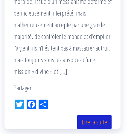
morbide, issue d’un messianisme déformé et
pernicieusement interprété, mais
malheureusement accepté par une grande
majorité, de contrôler le monde et d’empiler
l’argent, ils n’hésitent pas à massacrer autrui,
mais toujours sous les auspices d’une
mission « divine » et […]
Partager :
Tw
Fac
Pa
itt
eb
rta
er
oo
ge
Lire la suite
k
r