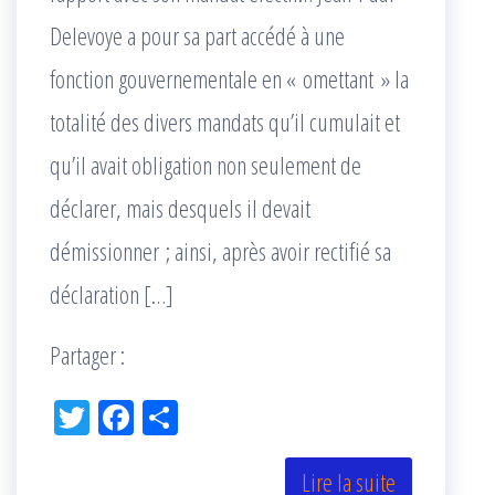
Delevoye a pour sa part accédé à une
fonction gouvernementale en « omettant » la
totalité des divers mandats qu’il cumulait et
qu’il avait obligation non seulement de
déclarer, mais desquels il devait
démissionner ; ainsi, après avoir rectifié sa
déclaration […]
Partager :
Tw
Fac
Pa
itt
eb
rta
er
oo
ge
Lire la suite