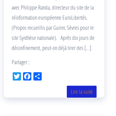
avec Philippe Randa, directeur du site de la
réinformation européenne EuroLibertés.
(Propos recueillis par Guirec Sèvres pour le
site Synthèse nationale). Après dix jours de
déconfinement, peut-on déjà tirer des […]
Partager :
Tw
Fac
Pa
itt
eb
rta
er
oo
ge
Lire la suite
k
r