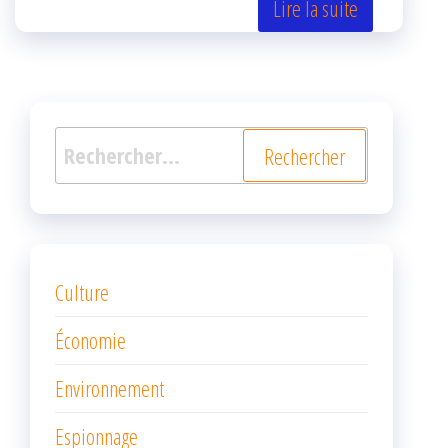
er
oo
ge
Lire la suite
k
r
Rechercher :
Culture
Économie
Environnement
Espionnage