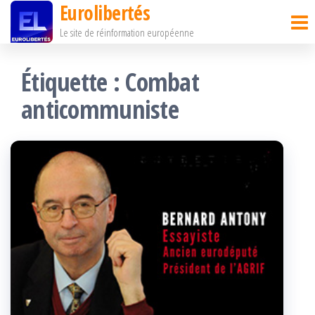
Eurolibertés
Passer
Le site de réinformation européenne
ce
contenu
Étiquette :
Combat
anticommuniste