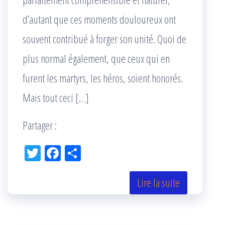
d’autant que ces moments douloureux ont
souvent contribué à forger son unité. Quoi de
plus normal également, que ceux qui en
furent les martyrs, les héros, soient honorés.
Mais tout ceci […]
Partager :
Tw
Fac
Pa
itt
eb
rta
er
oo
ge
Lire la suite
k
r