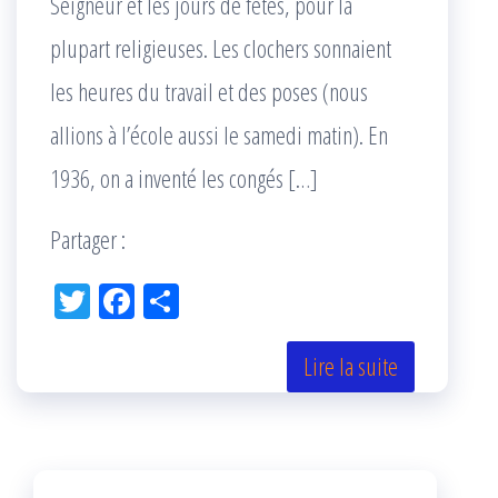
Seigneur et les jours de fêtes, pour la
plupart religieuses. Les clochers sonnaient
les heures du travail et des poses (nous
allions à l’école aussi le samedi matin). En
1936, on a inventé les congés […]
Partager :
Tw
Fac
Pa
itt
eb
rta
er
oo
ge
Lire la suite
k
r