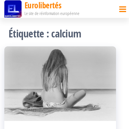
Eurolibertés
Passer
Le site de réinformation européenne
ce
contenu
Étiquette :
calcium