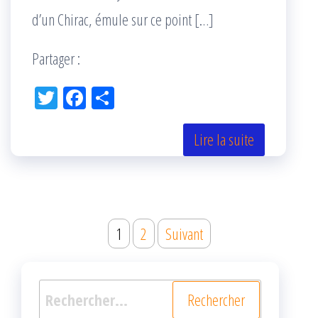
d’un Chirac, émule sur ce point […]
Partager :
Tw
Fac
Pa
itt
eb
rta
er
oo
ge
Lire la suite
k
r
Navigation
1
2
Suivant
des
articles
Rechercher :