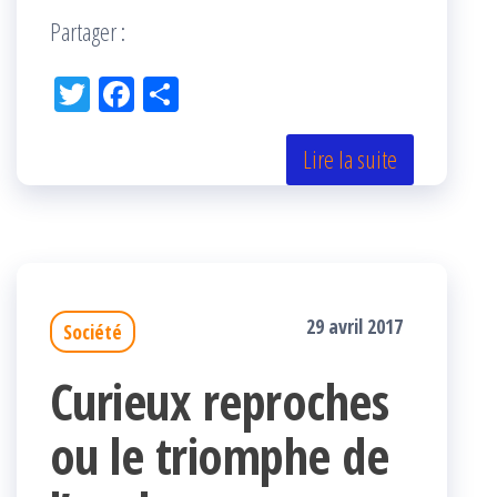
Partager :
Tw
Fac
Pa
itt
eb
rta
er
oo
ge
Lire la suite
k
r
29 avril 2017
Société
Curieux reproches
ou le triomphe de