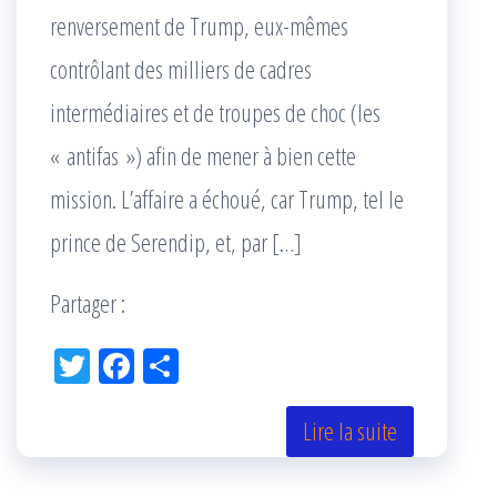
renversement de Trump, eux-mêmes
contrôlant des milliers de cadres
intermédiaires et de troupes de choc (les
« antifas ») afin de mener à bien cette
mission. L’affaire a échoué, car Trump, tel le
prince de Serendip, et, par […]
Partager :
Tw
Fac
Pa
itt
eb
rta
er
oo
ge
Lire la suite
k
r