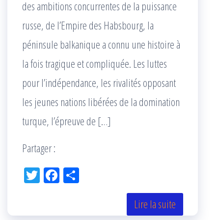
des ambitions concurrentes de la puissance
russe, de l’Empire des Habsbourg, la
péninsule balkanique a connu une histoire à
la fois tragique et compliquée. Les luttes
pour l’indépendance, les rivalités opposant
les jeunes nations libérées de la domination
turque, l’épreuve de […]
Partager :
Tw
Fac
Pa
itt
eb
rta
er
oo
ge
Lire la suite