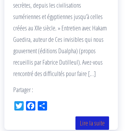
secrètes, depuis les civilisations
sumériennes et égyptiennes jusqu’à celles
créées au XXe siècle. » Entretien avec Hakam
Guedira, auteur de Ces invisibles qui nous
gouvernent (éditions Dualpha) (propos
recueillis par Fabrice Dutilleul). Avez-vous
rencontré des difficultés pour faire […]
Partager :
Tw
Fac
Pa
itt
eb
rta
er
oo
ge
Lire la suite