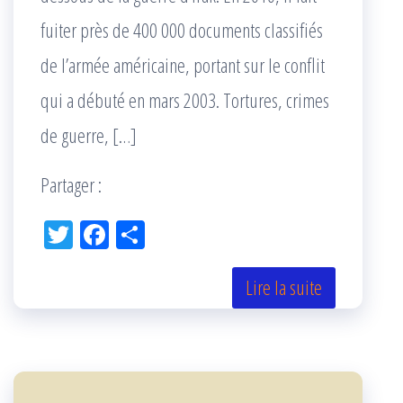
fuiter près de 400 000 documents classifiés
de l’armée américaine, portant sur le conflit
qui a débuté en mars 2003. Tortures, crimes
de guerre, […]
Partager :
Tw
Fac
Pa
itt
eb
rta
er
oo
ge
Lire la suite
k
r