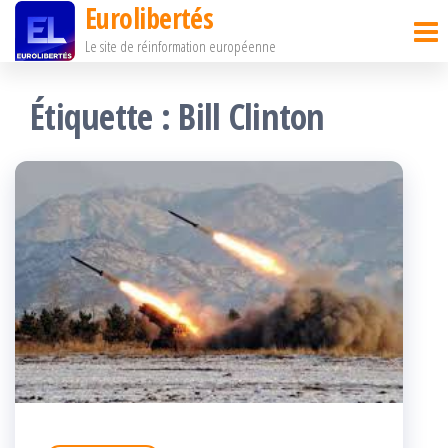
Eurolibertés
Passer
Le site de réinformation européenne
ce
contenu
Étiquette :
Bill Clinton