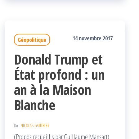
k
r
14 novembre 2017
Géopolitique
Donald Trump et
État profond : un
an à la Maison
Blanche
Par
NICOLAS GAUTHIER
(Propos recueillis par Guillaume Mansart)