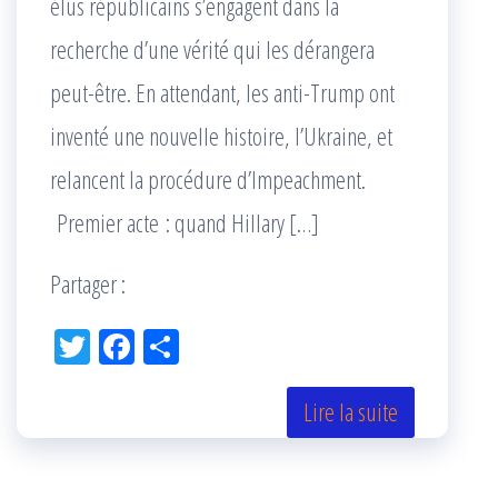
élus républicains s’engagent dans la
recherche d’une vérité qui les dérangera
peut-être. En attendant, les anti-Trump ont
inventé une nouvelle histoire, l’Ukraine, et
relancent la procédure d’Impeachment.
Premier acte : quand Hillary […]
Partager :
Tw
Fac
Pa
itt
eb
rta
er
oo
ge
Lire la suite
k
r