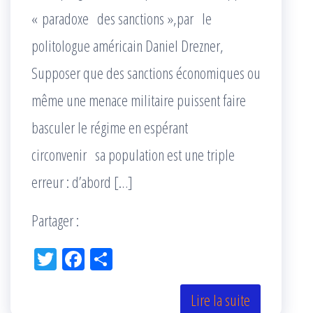
« paradoxe des sanctions »,par le
politologue américain Daniel Drezner,
Supposer que des sanctions économiques ou
même une menace militaire puissent faire
basculer le régime en espérant
circonvenir sa population est une triple
erreur : d’abord […]
Partager :
Tw
Fac
Pa
itt
eb
rta
er
oo
ge
Lire la suite