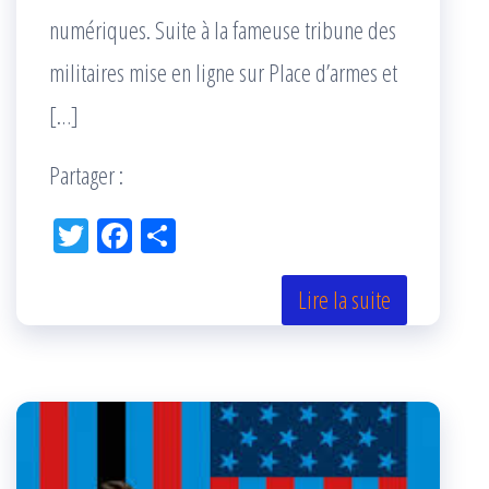
numériques. Suite à la fameuse tribune des
militaires mise en ligne sur Place d’armes et
[…]
Partager :
Tw
Fac
Pa
itt
eb
rta
er
oo
ge
Lire la suite
k
r