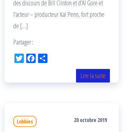
des discours de Bill Clinton et d’Al Gore et
l’acteur – producteur Kal Penn, fort proche
de […]
Partager :
Tw
Fac
Pa
itt
eb
rta
er
oo
ge
Lire la suite
k
r
20 octobre 2019
Lobbies