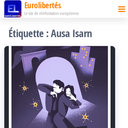
Eurolibertés
Passer
Le site de réinformation européenne
ce
contenu
Étiquette :
Ausa Isarn