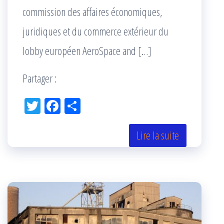
commission des affaires économiques,
juridiques et du commerce extérieur du
lobby européen AeroSpace and […]
Partager :
Tw
Fac
Pa
itt
eb
rta
er
oo
ge
Lire la suite
k
r