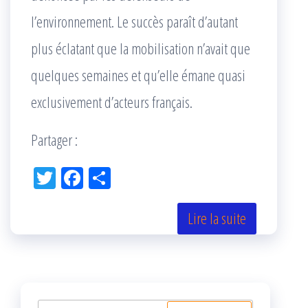
l’environnement. Le succès paraît d’autant
plus éclatant que la mobilisation n’avait que
quelques semaines et qu’elle émane quasi
exclusivement d’acteurs français.
Partager :
Tw
Fac
Pa
itt
eb
rta
er
oo
ge
Lire la suite
k
r