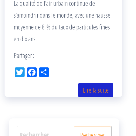
La qualité de l’air urbain continue de
s’amoindrir dans le monde, avec une hausse
moyenne de 8 % du taux de particules fines
en dix ans.
Partager :
Tw
Fac
Pa
itt
eb
rta
er
oo
ge
Lire la suite
k
r
Rechercher :