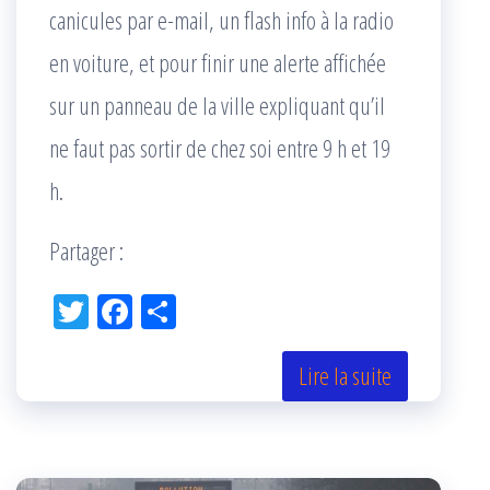
canicules par e-mail, un flash info à la radio
en voiture, et pour finir une alerte affichée
sur un panneau de la ville expliquant qu’il
ne faut pas sortir de chez soi entre 9 h et 19
h.
Partager :
Tw
Fac
Pa
itt
eb
rta
er
oo
ge
Lire la suite
k
r