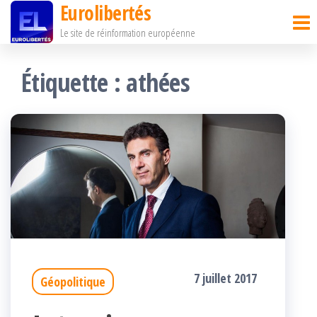
Eurolibertés
Passer
Le site de réinformation européenne
ce
contenu
Étiquette :
athées
7 juillet 2017
Géopolitique