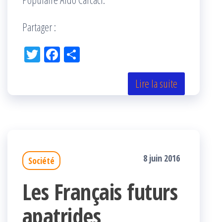
Partager :
Tw
Fac
Pa
itt
eb
rta
er
oo
ge
Lire la suite
k
r
8 juin 2016
Société
Les Français futurs
apatrides