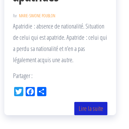
Par
MARIE-SIMONE POUBLON
Apatridie : absence de nationalité. Situation
de celui qui est apatride. Apatride : celui qui
a perdu sa nationalité et n’en a pas
légalement acquis une autre.
Partager :
Tw
Fac
Pa
itt
eb
rta
er
oo
ge
Lire la suite
k
r