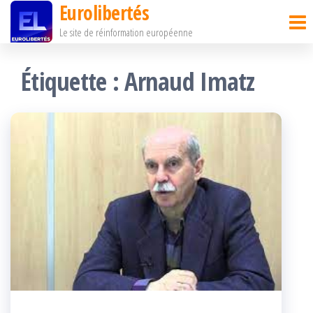
Eurolibertés
Passer
Le site de réinformation européenne
ce
contenu
Étiquette :
Arnaud Imatz