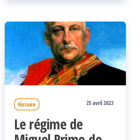
k
r
25 avril 2023
Histoire
Le régime de
Miguel Primo de