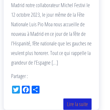
Madrid notre collaborateur Michel Festivi le
12 octobre 2023, le jour même de la Fête
Nationale Luis Pio Moa nous accueille de
nouveau à Madrid en ce jour de la fête de
l’Hispanité, fête nationale que les gauches ne
veulent plus honorer. Tout ce qui rappelle la
grandeur de l’Espagne […]
Partager :
Tw
Fac
Pa
itt
eb
rta
er
oo
ge
Lire la suite