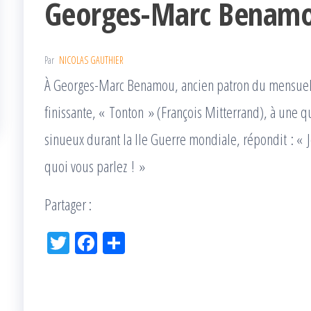
Georges-Marc Benam
Par
NICOLAS GAUTHIER
À Georges-Marc Benamou, ancien patron du mensuel 
finissante, « Tonton » (François Mitterrand), à une 
sinueux durant la IIe Guerre mondiale, répondit : «
quoi vous parlez ! »
Partager :
Tw
Fac
Pa
itt
eb
rta
er
oo
ge
k
r