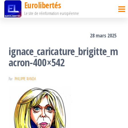
Eurolibertés
Passer
Le site de réinformation européenne
ce
contenu
28 mars 2025
ignace_caricature_brigitte_m
acron-400×542
Par
PHILIPPE RANDA