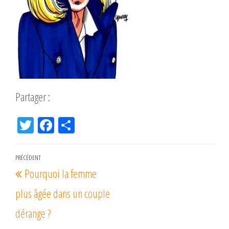
Partager :
Tw
Fac
Pa
itt
eb
rta
er
oo
ge
Navigation
PRÉCÉDENT
Article
k
r
Pourquoi la femme
de
précédent
l’article
plus âgée dans un couple
dérange ?