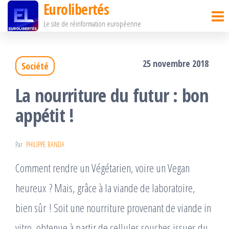
Eurolibertés
Passer
Le site de réinformation européenne
ce
contenu
25 novembre 2018
Société
La nourriture du futur : bon
appétit !
Par
PHILIPPE RANDA
Comment rendre un Végétarien, voire un Vegan
heureux ? Mais, grâce à la viande de laboratoire,
bien sûr ! Soit une nourriture provenant de viande in
vitro, obtenue à partir de cellules souches issues du