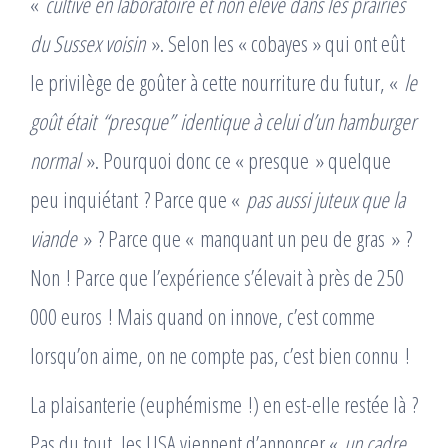
«
cultivé en laboratoire et non élevé dans les prairies
du Sussex voisin
». Selon les « cobayes » qui ont eût
le privilège de goûter à cette nourriture du futur, «
le
goût était
“
presque
”
identique à celui d’un hamburger
normal
». Pourquoi donc ce « presque » quelque
peu inquiétant ? Parce que «
pas aussi juteux que la
viande
» ? Parce que « manquant un peu de gras » ?
Non ! Parce que l’expérience s’élevait à près de 250
000 euros ! Mais quand on innove, c’est comme
lorsqu’on aime, on ne compte pas, c’est bien connu !
La plaisanterie (euphémisme !) en est-elle restée là ?
Pas du tout, les USA viennent d’annoncer «
un cadre