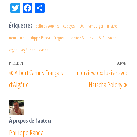
Tw
Fac
Pa
itt
eb
rta
er
oo
ge
Étiquettes
cellules souches
cobayes
FDA
hamburger
in vitro
k
r
nourriture
Philippe Randa
Progrès
Riverside Studios
USDA
vache
vegan
végétarien
viande
Navigation
PRÉCÉDENT
SUIVANT
Article
Arti
Albert Camus Français
Interview exclusive avec
de
précédent
suiv
l’article
d’Algérie
Natacha Polony
À propos de l’auteur
Philippe Randa