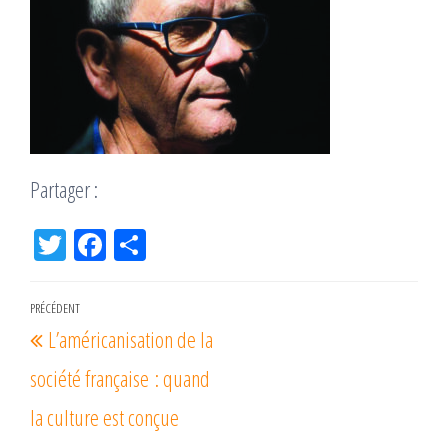
Partager :
Tw
Fac
Pa
itt
eb
rta
er
oo
ge
Navigation
PRÉCÉDENT
Article
k
r
L’américanisation de la
de
précédent
l’article
société française : quand
la culture est conçue