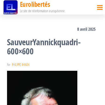
Eurolibertés
Passer
Le site de réinformation européenne
ce
contenu
8 avril 2025
SauveurYannickquadri-
600×600
Par
PHILIPPE RANDA