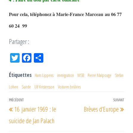
Pour cela, téléphonez à Marie-France Marceau au 06 77
60 24 99
Partager :
Tw
Fac
Pa
itt
eb
rta
er
oo
ge
Étiquettes
Hans Lippens
immigration
MSB
Pierre Malpouge
Stefan
k
r
Löfven
Suède
Ulf Kristersson
Voitures brûlées
Navigation
PRÉCÉDENT
SUIVANT
Article
Arti
16 janvier 1969 : le
Brèves d’Europe
de
précédent
suiv
l’article
suicide de Jan Palach