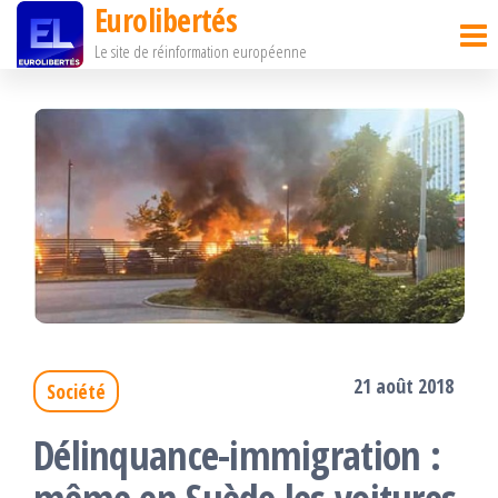
Eurolibertés
Passer
Le site de réinformation européenne
ce
contenu
21 août 2018
Société
Délinquance-immigration :