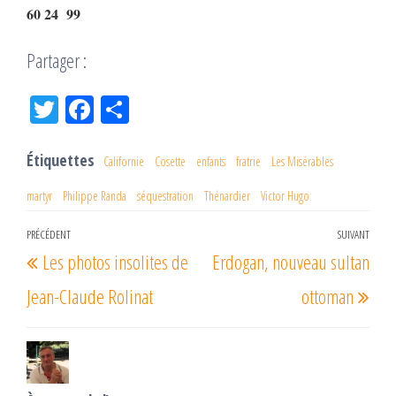
60 24 99
Partager :
Tw
Fac
Pa
itt
eb
rta
er
oo
ge
Étiquettes
Californie
Cosette
enfants
fratrie
Les Misérables
k
r
martyr
Philippe Randa
séquestration
Thénardier
Victor Hugo
Navigation
PRÉCÉDENT
SUIVANT
Article
Arti
Les photos insolites de
Erdogan, nouveau sultan
de
précédent
suiv
l’article
Jean-Claude Rolinat
ottoman