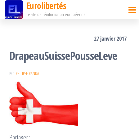
Eurolibertés
Passer
Le site de réinformation européenne
ce
contenu
27 janvier 2017
DrapeauSuissePousseLeve
Par
PHILIPPE RANDA
Partager :