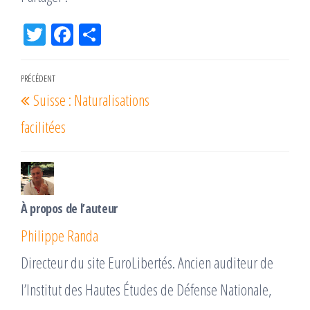
Tw
Fac
Pa
itt
eb
rta
er
oo
ge
Navigation
PRÉCÉDENT
Article
k
r
Suisse : Naturalisations
de
précédent
l’article
facilitées
À propos de l’auteur
Philippe Randa
Directeur du site EuroLibertés. Ancien auditeur de
l’Institut des Hautes Études de Défense Nationale,