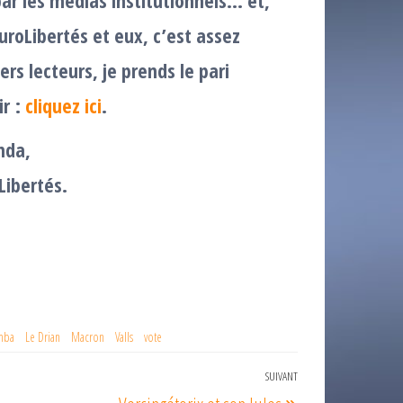
s par les medias institutionnels… et,
roLibertés et eux, c’est assez
rs lecteurs, je prends le pari
ir :
cliquez ici
.
nda,
Libertés.
emba
Le Drian
Macron
Valls
vote
SUIVANT
Article