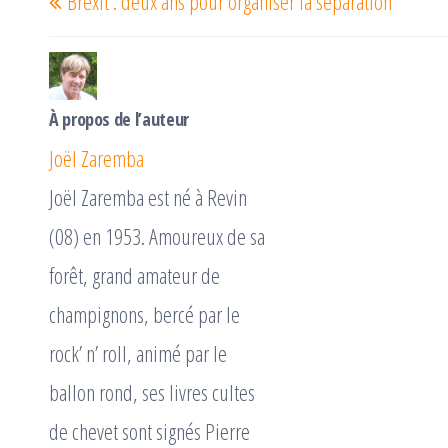
Brexit : deux ans pour organiser la séparation
de
précédent
l’article
À propos de l’auteur
Joël Zaremba
Joël Zaremba est né à Revin
(08) en 1953. Amoureux de sa
forêt, grand amateur de
champignons, bercé par le
rock’ n’ roll, animé par le
ballon rond, ses livres cultes
de chevet sont signés Pierre