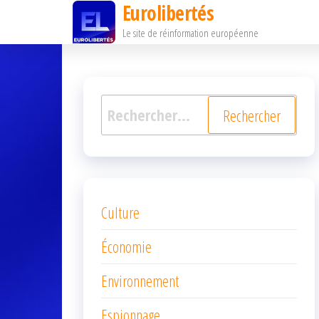
Eurolibertés
Passer
Le site de réinformation européenne
ce
contenu
Rechercher :
Culture
Économie
Environnement
Espionnage