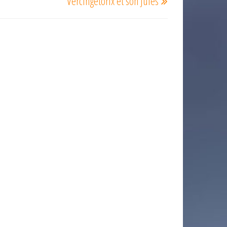
Vercingétorix et son Jules
suivant