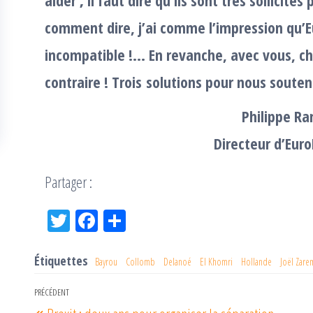
aider ; il faut dire qu’ils sont très sollicité
comment dire, j’ai comme l’impression qu’Eu
incompatible !… En revanche, avec vous, che
contraire !
Trois solutions pour nous souten
Philippe Ra
Directeur d’Euro
Partager :
Tw
Fac
Pa
itt
eb
rta
er
oo
ge
Étiquettes
Bayrou
Collomb
Delanoé
El Khomri
Hollande
Joël Zar
k
r
Navigation
PRÉCÉDENT
Article