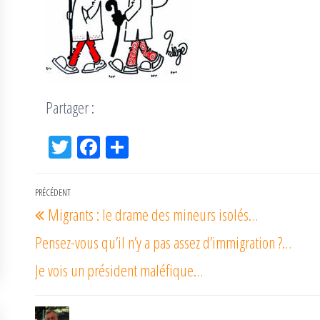
Partager :
Tw
Fac
Pa
itt
eb
rta
er
oo
ge
Navigation
PRÉCÉDENT
Article
k
r
Migrants : le drame des mineurs isolés…
de
précédent
l’article
Pensez-vous qu’il n’y a pas assez d’immigration ?…
Je vois un président maléfique…