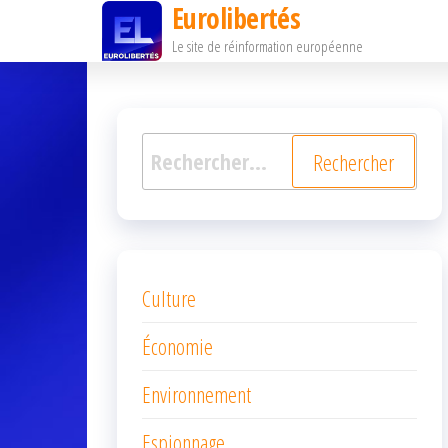
Eurolibertés
Passer
Le site de réinformation européenne
ce
contenu
Rechercher :
Culture
Économie
Environnement
Espionnage