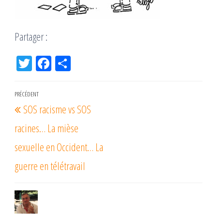
Partager :
Tw
Fac
Pa
itt
eb
rta
er
oo
ge
Navigation
PRÉCÉDENT
Article
k
r
SOS racisme vs SOS
de
précédent
l’article
racines… La mièse
sexuelle en Occident… La
guerre en télétravail