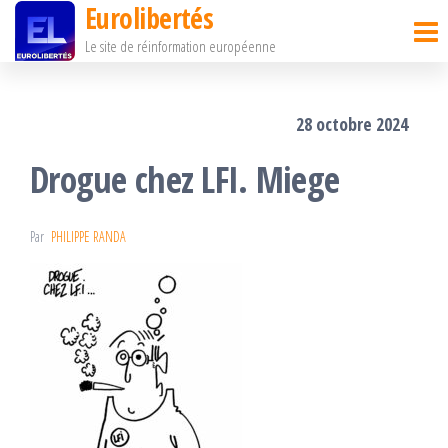
Eurolibertés
Passer
Le site de réinformation européenne
ce
contenu
28 octobre 2024
Drogue chez LFI. Miege
Par
PHILIPPE RANDA