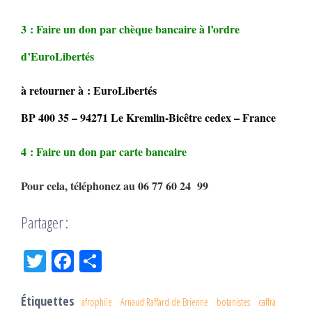
3 : Faire un don par chèque bancaire à l’ordre
d’EuroLibertés
à retourner à : EuroLibertés
BP 400 35 – 94271 Le Kremlin-Bicêtre cedex – France
4 : Faire un don par carte bancaire
Pour cela, téléphonez au 06 77 60 24 99
Partager :
Tw
Fac
Pa
itt
eb
rta
er
oo
ge
Étiquettes
afrophile
Arnaud Raffard de Brienne
botanistes
caffra