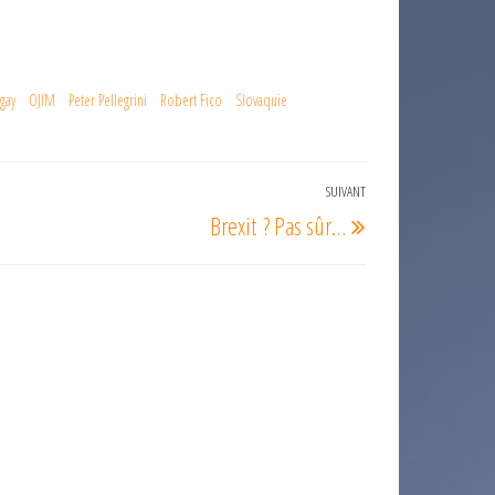
gay
OJIM
Peter Pellegrini
Robert Fico
Slovaquie
SUIVANT
Article
Brexit ? Pas sûr…
suivant