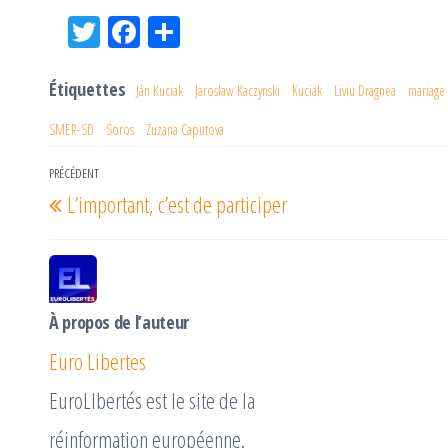
Tw
Fac
Pa
itt
eb
rta
er
oo
ge
Étiquettes
Ján Kuciak
Jaroslaw Kaczynski
Kuciak
Liviu Dragnea
mariage 
k
r
SMER-SD
Soros
Zuzana Caputova
Navigation
PRÉCÉDENT
Article
L’important, c’est de participer
de
précédent
l’article
À propos de l’auteur
Euro Libertes
EuroLIbertés est le site de la
réinformation européenne.