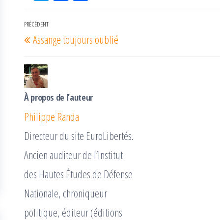
itt
eb
rta
er
oo
ge
Navigation
PRÉCÉDENT
Article
k
r
Assange toujours oublié
de
précédent
l’article
À propos de l’auteur
Philippe Randa
Directeur du site EuroLibertés.
Ancien auditeur de l’Institut
des Hautes Études de Défense
Nationale, chroniqueur
politique, éditeur (éditions