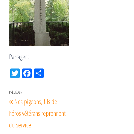
Partager :
Tw
Fac
Pa
itt
eb
rta
er
oo
ge
Navigation
PRÉCÉDENT
Article
k
r
Nos pigeons, fils de
de
précédent
l’article
héros vétérans reprennent
du service