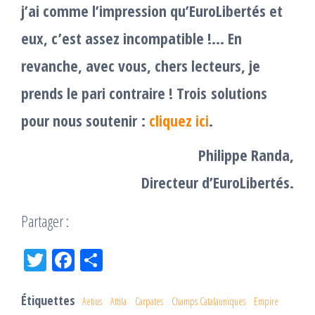
j’ai comme l’impression qu’EuroLibertés et
eux, c’est assez incompatible !… En
revanche, avec vous, chers lecteurs, je
prends le pari contraire !
Trois solutions
pour nous soutenir :
cliquez ici
.
Philippe Randa,
Directeur d’EuroLibertés.
Partager :
Tw
Fac
Pa
itt
eb
rta
er
oo
ge
Étiquettes
Aetius
Attila
Carpates
Champs Catalauniques
Empire