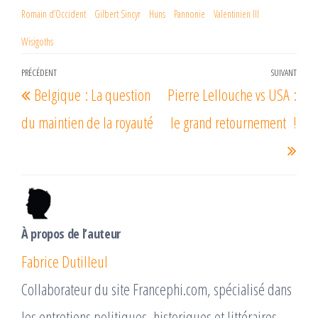
k
r
Romain d’Occident
Gilbert Sincyr
Huns
Pannonie
Valentinien III
Wisigoths
Navigation
PRÉCÉDENT
SUIVANT
Article
Arti
Belgique : La question
Pierre Lellouche vs USA :
de
précédent
suiv
l’article
du maintien de la royauté
le grand retournement !
À propos de l’auteur
Fabrice Dutilleul
Collaborateur du site Francephi.com, spécialisé dans
les entretiens politiques, historiques et littéraires.