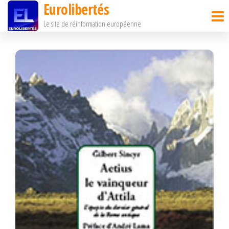
Eurolibertés
Passer
Le site de réinformation européenne
ce
contenu