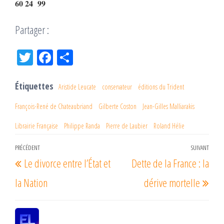
60 24 99
Partager :
Tw
Fac
Pa
itt
eb
rta
er
oo
ge
Étiquettes
Aristide Leucate
conservateur
éditions du Trident
k
r
François-René de Chateaubriand
Gilberte Coston
Jean-Gilles Malliarakis
Librairie Française
Philippe Randa
Pierre de Laubier
Roland Hélie
Navigation
PRÉCÉDENT
SUIVANT
Article
Arti
Le divorce entre l’État et
Dette de la France : la
de
précédent
suiv
l’article
la Nation
dérive mortelle