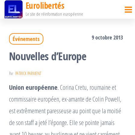
Eurolibertés
Passer
Le site de réinformation européenne
ce
contenu
9 octobre 2013
Événements
Nouvelles d’Europe
Par
PATRICK PARMENT
Union européenne
. Corina Cretu, roumaine et
commissaire européen, ex-amante de Colin Powell,
est extrêmement paresseuse au point que la moitié
de son staff a jeté lʼéponge. Elle se pointe jamais
avant 10 heures au burlingue et ne vient carrément