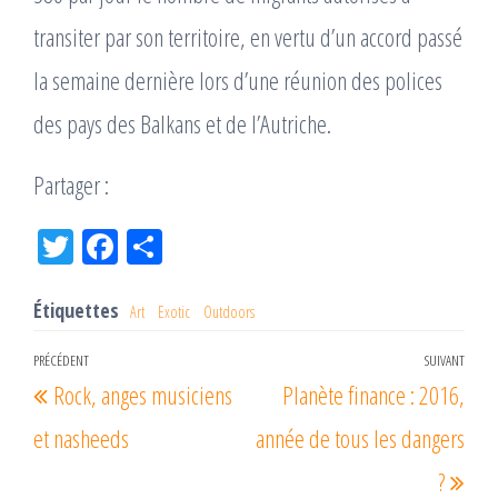
transiter par son territoire, en vertu d’un accord passé
la semaine dernière lors d’une réunion des polices
des pays des Balkans et de l’Autriche.
Partager :
Tw
Fac
Pa
itt
eb
rta
er
oo
ge
Étiquettes
Art
Exotic
Outdoors
k
r
Navigation
PRÉCÉDENT
SUIVANT
Article
Arti
Rock, anges musiciens
Planète finance : 2016,
de
précédent
suiv
l’article
et nasheeds
année de tous les dangers
?