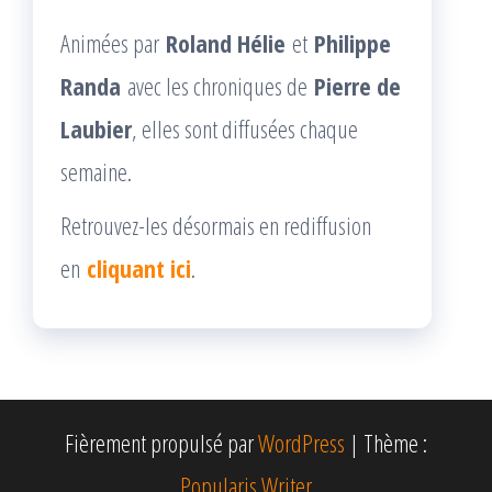
Animées par
Roland Hélie
et
Philippe
Randa
avec les chroniques de
Pierre de
Laubier
, elles sont diffusées chaque
semaine.
Retrouvez-les désormais en rediffusion
en
cliquant ici
.
Fièrement propulsé par
WordPress
|
Thème :
Popularis Writer