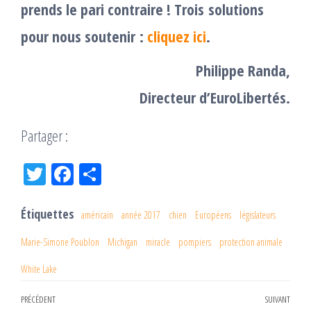
prends le pari contraire !
Trois solutions
pour nous soutenir :
cliquez ici
.
Philippe Randa,
Directeur d’EuroLibertés.
Partager :
Tw
Fac
Pa
itt
eb
rta
er
oo
ge
Étiquettes
américain
année 2017
chien
Européens
législateurs
k
r
Marie-Simone Poublon
Michigan
miracle
pompiers
protection animale
White Lake
Navigation
PRÉCÉDENT
SUIVANT
Article
Arti