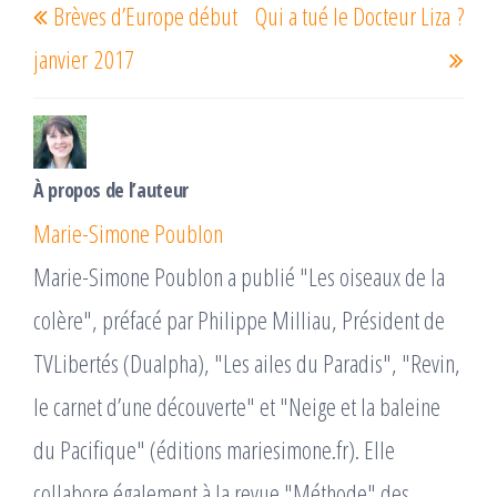
Brèves d’Europe début
Qui a tué le Docteur Liza ?
de
précédent
suiv
l’article
janvier 2017
À propos de l’auteur
Marie-Simone Poublon
Marie-Simone Poublon a publié "Les oiseaux de la
colère", préfacé par Philippe Milliau, Président de
TVLibertés (Dualpha), "Les ailes du Paradis", "Revin,
le carnet d’une découverte" et "Neige et la baleine
du Pacifique" (éditions mariesimone.fr). Elle
collabore également à la revue "Méthode" des