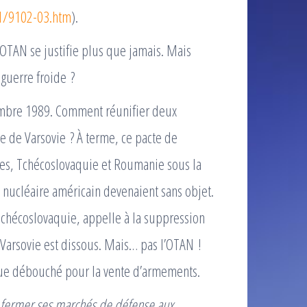
1/9102-03.htm
).
OTAN se justifie plus que jamais. Mais
a guerre froide ?
vembre 1989. Comment réunifier deux
e de Varsovie ? À terme, ce pacte de
tes, Tchécoslovaquie et Roumanie sous la
e nucléaire américain devenaient sans objet.
 Tchécoslovaquie, appelle à la suppression
 Varsovie est dissous. Mais… pas l’OTAN !
tique débouché pour la vente d’armements.
as fermer ses marchés de défense aux