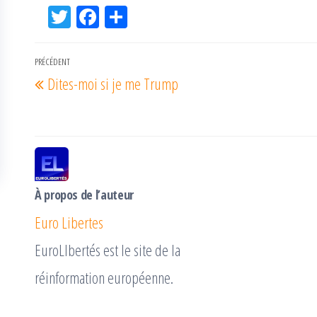
Tw
Fac
Pa
itt
eb
rta
er
oo
ge
Navigation
PRÉCÉDENT
Article
k
r
Dites-moi si je me Trump
de
précédent
l’article
À propos de l’auteur
Euro Libertes
EuroLIbertés est le site de la
réinformation européenne.