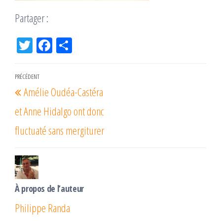
Partager :
Tw
Fac
Pa
itt
eb
rta
er
oo
ge
Navigation
PRÉCÉDENT
Article
k
r
Amélie Oudéa-Castéra
de
précédent
l’article
et Anne Hidalgo ont donc
fluctuaté sans mergiturer
À propos de l’auteur
Philippe Randa