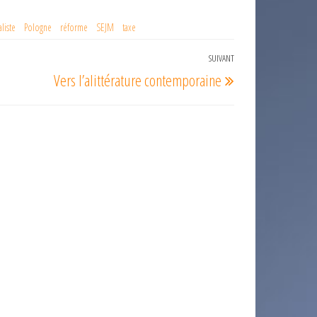
liste
Pologne
réforme
SEJM
taxe
SUIVANT
Article
Vers l’alittérature contemporaine
suivant