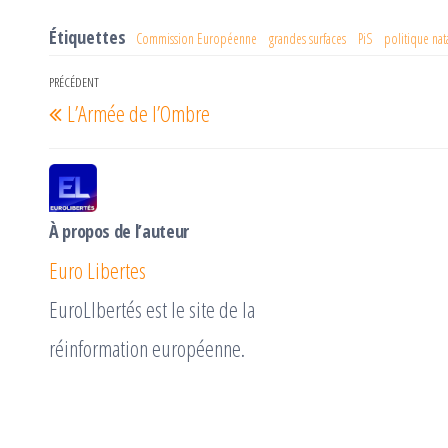
itt
eb
rta
er
oo
ge
Étiquettes
Commission Européenne
grandes surfaces
PiS
politique nata
k
r
Navigation
PRÉCÉDENT
Article
L’Armée de l’Ombre
de
précédent
l’article
À propos de l’auteur
Euro Libertes
EuroLIbertés est le site de la
réinformation européenne.