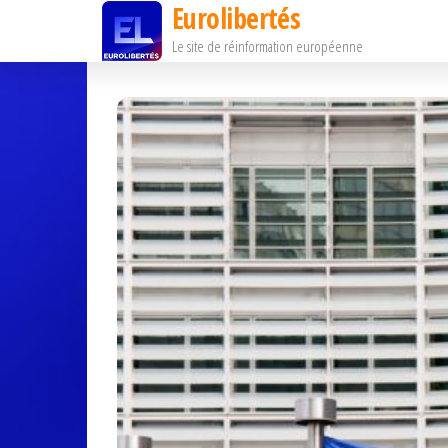
Eurolibertés
Passer
Le site de réinformation européenne
ce
contenu