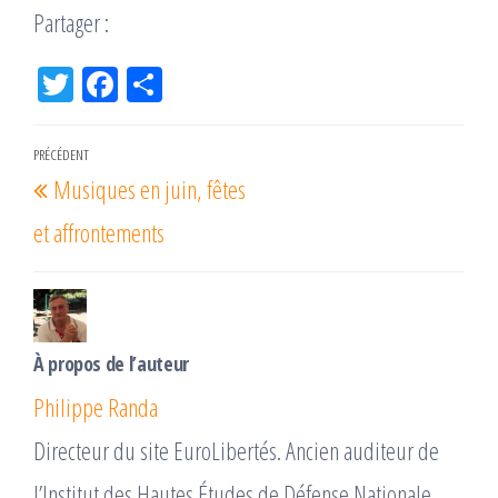
Partager :
Tw
Fac
Pa
itt
eb
rta
er
oo
ge
Navigation
PRÉCÉDENT
Article
k
r
Musiques en juin, fêtes
de
précédent
l’article
et affrontements
À propos de l’auteur
Philippe Randa
Directeur du site EuroLibertés. Ancien auditeur de
l’Institut des Hautes Études de Défense Nationale,