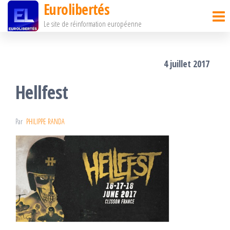
Eurolibertés
Passer
Le site de réinformation européenne
ce
contenu
4 juillet 2017
Hellfest
Par
PHILIPPE RANDA