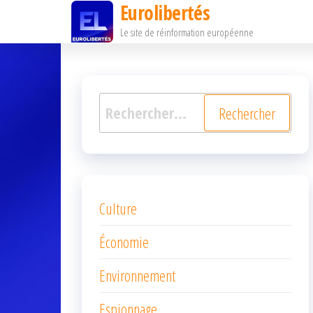
Eurolibertés
Passer
Le site de réinformation européenne
ce
contenu
Rechercher :
Culture
Économie
Environnement
Espionnage