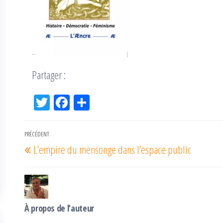
Partager :
Tw
Fac
Pa
itt
eb
rta
er
oo
ge
Navigation
PRÉCÉDENT
Article
k
r
L’empire du mensonge dans l’espace public
de
précédent
l’article
À propos de l’auteur