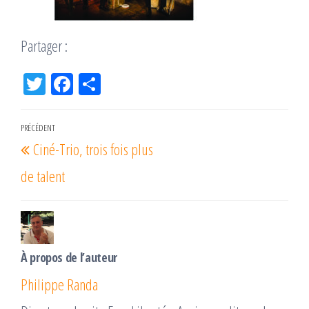
Partager :
Tw
Fac
Pa
itt
eb
rta
er
oo
ge
Navigation
PRÉCÉDENT
Article
k
r
Ciné-Trio, trois fois plus
de
précédent
l’article
de talent
À propos de l’auteur
Philippe Randa