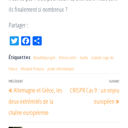
ils finalement si nombreux ?
Partager :
Tw
Fac
Pa
itt
eb
rta
er
oo
ge
Étiquettes
Beautifulpeople
fichiers volés
Gadlu
Grande Loge de
k
r
France
Mossack Fonseca
pirate informatique
Navigation
PRÉCÉDENT
SUIVANT
Article
Arti
Allemagne et Grèce, les
CRISPR Cas 9 : un enjeu
de
précédent
suiv
l’article
deux extrémités de la
européen
chaîne européenne